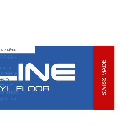
 707-25-41
аталог
 БРЕНДЕ
НФО
БЪЕКТЫ
артнерам
де купить