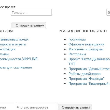
шее время
Отправить заявку
АТЕЛЯМ
РЕАЛИЗОВАННЫЕ ОБЪЕКТЫ
 виниловых полах
Гостиницы
опросы и ответы
Офисные помещения
нструкции
Магазины и шоурумы
тзывы
Рестораны
реимущества VINYLINE
Проект "Битва Дизайнеро
ТНТ
лы для скачивания
Программа "Дачный отве
Работы дизайнеров
Программа "Фазенда"
Программа "Квартирный 
Отправить заявку