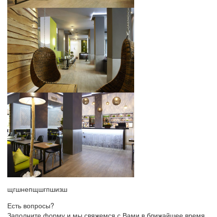
щгшнепщшгпшизш
Есть вопросы?
Заполните форму и мы свяжемся с Вами в ближайшее время