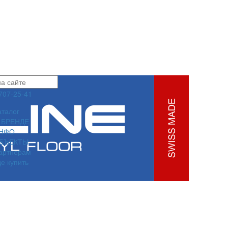
 707-25-41
аталог
 БРЕНДЕ
НФО
БЪЕКТЫ
артнерам
де купить