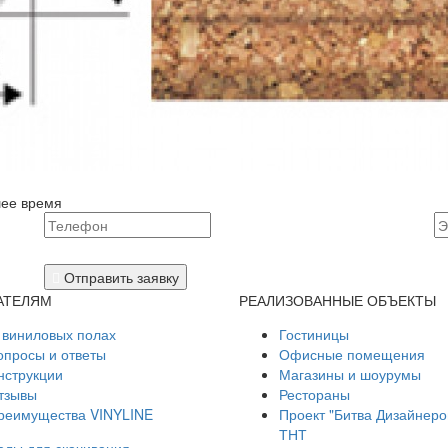
шее время
Отправить заявку
АТЕЛЯМ
РЕАЛИЗОВАННЫЕ ОБЪЕКТЫ
 виниловых полах
Гостиницы
опросы и ответы
Офисные помещения
нструкции
Магазины и шоурумы
тзывы
Рестораны
реимущества VINYLINE
Проект "Битва Дизайнеро
ТНТ
лы для скачивания