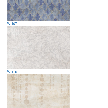
W 107
W 110