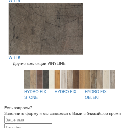
W 114
W 115
Другие коллекции VINYLINE:
HYDRO FIX
HYDRO FIX
HYDRO FIX
VINTE
LL HYDRO
STONE
OBJEKT
ONE
Есть вопросы?
Заполните форму и мы свяжемся с Вами в ближайшее время