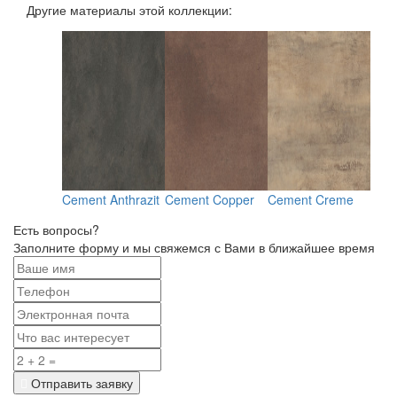
Другие материалы этой коллекции:
 Light
Cement Anthrazit
Cement Copper
Cement Creme
Cem
Есть вопросы?
Заполните форму и мы свяжемся с Вами в ближайшее время
Отправить заявку