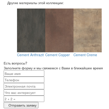
Другие материалы этой коллекции:
 Light
Cement Anthrazit
Cement Copper
Cement Creme
Cem
Есть вопросы?
Заполните форму и мы свяжемся с Вами в ближайшее время
Отправить заявку