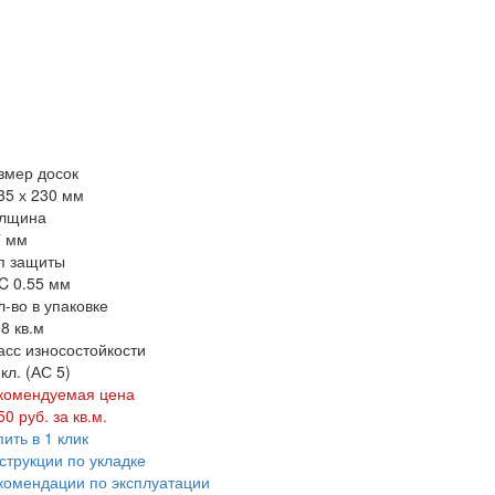
змер досок
35 х 230 мм
лщина
7 мм
п защиты
C 0.55 мм
л-во в упаковке
98 кв.м
асс износостойкости
 кл. (АС 5)
комендуемая цена
50 руб. за кв.м.
пить в 1 клик
струкции по укладке
комендации по эксплуатации