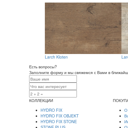
Larch Kloten
Lar
Есть вопросы?
Заполните форму и мы свяжемся с Вами в ближай
КОЛЛЕКЦИИ
ПОКУП
HYDRO FIX
О
HYDRO FIX OBJEKT
В
HYDRO FIX STONE
И
STONE PLUS
О