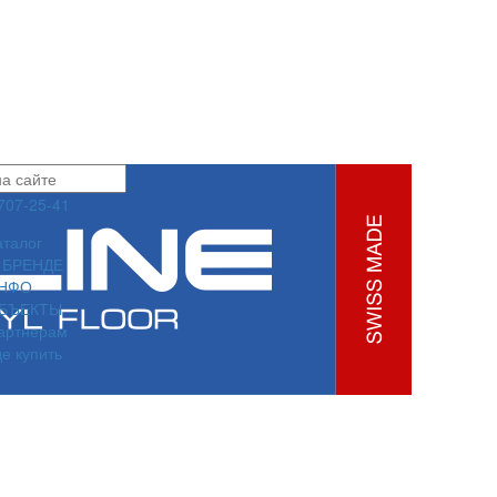
 707-25-41
аталог
 БРЕНДЕ
НФО
БЪЕКТЫ
артнерам
де купить