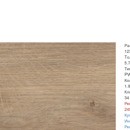
Ра
12
Tо
5.
Ти
PV
Ко
1.
Кл
34
Ре
24
Ку
Ин
Ре