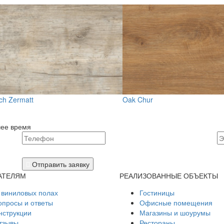
ch Zermatt
Oak Chur
шее время
Отправить заявку
АТЕЛЯМ
РЕАЛИЗОВАННЫЕ ОБЪЕКТЫ
 виниловых полах
Гостиницы
опросы и ответы
Офисные помещения
нструкции
Магазины и шоурумы
тзывы
Рестораны