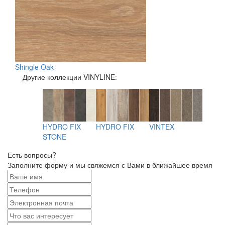
Shingle Oak
Другие коллекции VINYLINE:
HYDRO FIX
HYDRO FIX
VINTEX
STONE
LL HYDRO
STONE
INT
Есть вопросы?
Заполните форму и мы свяжемся с Вами в ближайшее время