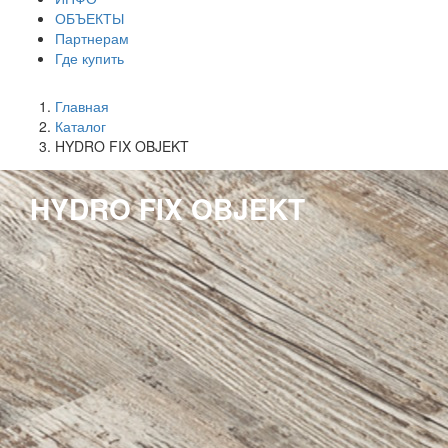
ОБЪЕКТЫ
Партнерам
Где купить
Главная
Каталог
HYDRO FIX OBJEKT
HYDRO FIX OBJEKT